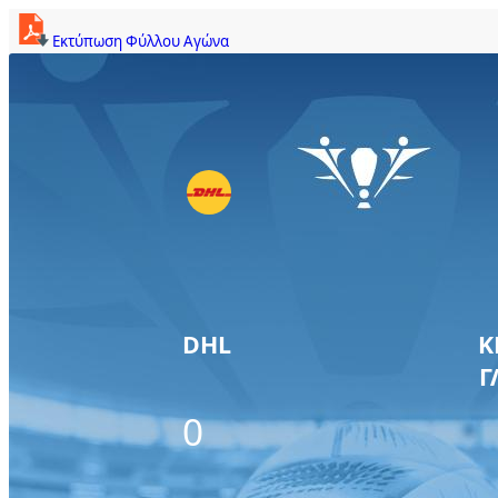
Εκτύπωση Φύλλου Αγώνα
DHL
Κ
Γ
0