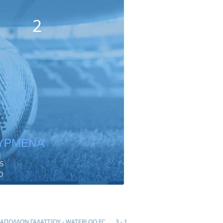
2
ΥΡΜΕΝΑ
ή
5
D
ΑΠΟΛΛΩΝ ΓΑΛΑΤΣΙΟΥ - WATERLOO FC
3 - 1