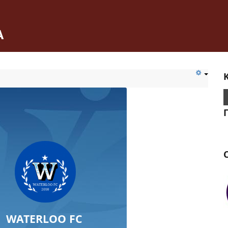
Α
C
WATERLOO FC