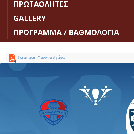
ΠΡΩΤΑΘΛΗΤΕΣ
GALLERY
ΠΡΟΓΡΑΜΜΑ / ΒΑΘΜΟΛΟΓΙΑ
Εκτύπωση Φύλλου Αγώνα