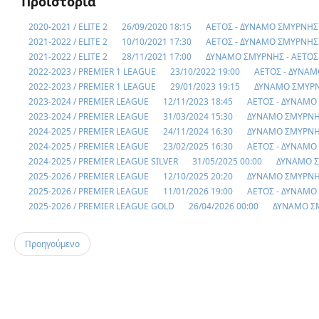
Προϊστορία
2020-2021 / ELITE 2
26/09/2020 18:15
ΑΕΤΟΣ - ΔΥΝΑΜΟ ΣΜΥΡΝΗΣ
2021-2022 / ELITE 2
10/10/2021 17:30
ΑΕΤΟΣ - ΔΥΝΑΜΟ ΣΜΥΡΝΗΣ
2021-2022 / ELITE 2
28/11/2021 17:00
ΔΥΝΑΜΟ ΣΜΥΡΝΗΣ - ΑΕΤΟ
2022-2023 / PREMIER 1 LEAGUE
23/10/2022 19:00
ΑΕΤΟΣ - ΔΥΝΑ
2022-2023 / PREMIER 1 LEAGUE
29/01/2023 19:15
ΔΥΝΑΜΟ ΣΜΥΡΝ
2023-2024 / PREMIER LEAGUE
12/11/2023 18:45
ΑΕΤΟΣ - ΔΥΝΑΜΟ
2023-2024 / PREMIER LEAGUE
31/03/2024 15:30
ΔΥΝΑΜΟ ΣΜΥΡΝΗ
2024-2025 / PREMIER LEAGUE
24/11/2024 16:30
ΔΥΝΑΜΟ ΣΜΥΡΝΗ
2024-2025 / PREMIER LEAGUE
23/02/2025 16:30
ΑΕΤΟΣ - ΔΥΝΑΜΟ
2024-2025 / PREMIER LEAGUE SILVER
31/05/2025 00:00
ΔΥΝΑΜΟ Σ
2025-2026 / PREMIER LEAGUE
12/10/2025 20:20
ΔΥΝΑΜΟ ΣΜΥΡΝΗ
2025-2026 / PREMIER LEAGUE
11/01/2026 19:00
ΑΕΤΟΣ - ΔΥΝΑΜΟ
2025-2026 / PREMIER LEAGUE GOLD
26/04/2026 00:00
ΔΥΝΑΜΟ Σ
Προηγούμενο