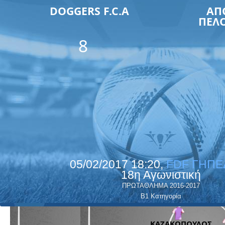
DOGGERS F.C.A
ΑΠ
ΠΕΛ
8
05/02/2017 18:20,
FDF ΓΗΠΕ
18η Αγωνιστική
ΠΡΩΤΑΘΛΗΜΑ 2016-2017
Β1 Κατηγορία