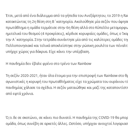
Έτσι, μετά από ένα διάλειμμα από τα γήπεδα του Ανεξάρτητου, το 2019 η R
κατακτώντας τη 2η θέση στη Β΄κατηγορία. Ακολούθησε μία σεζόν που άφησε
πρωτάθλημα η ομάδα τερμάτισε στην 6η θέση αλλά στο Κύπελλο μεταμορφων
ημιτελικά του θεσμού (4 προκρίσεις), κέρδισε κορυφαίες ομάδες, όπως ο Ίκ
την Α΄κατηγορία. Στην τετράδα συνάντησε μία από τις καλύτερες ομάδες τη
Πελλοπονησιακό και τελικά αποκλείστηκε στην ρώσικη ρουλέτα των πέναλτι.
υπήρχε χώρος για δάκρυα. Είχε κάνει την υπέρβαση.
Η πανδημία δεν έβαλε φρένο στο τρένο των Rainbow
Τη σεζόν 2020-2021, ήταν όλα έτοιμα για την επιστροφή των Rainbow στο θ
αγωνιστικές η κορυφή του πρωταθλήματος είχε τα χρώματα του ουράνιου τό
πανδημίας χάλασε τα σχέδια. Η σεζόν ματαιώθηκε και μαζί της καταποντίστη
από εφτά χρόνια.
Ό,τι δε σε σκοτώνει, σε κάνει πιο δυνατό. Η πανδημία της COVID-19 θα μπο
ομάδα, όπως συνέβη σε αρκετές άλλες. Ωστόσο, υπήρχαν ανοιχτοί λογαριασμ