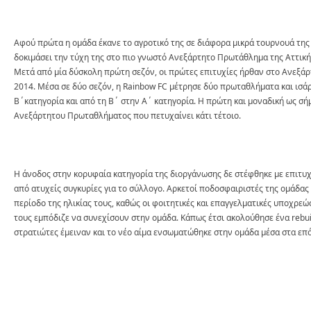
Αφού πρώτα η ομάδα έκανε το αγροτικό της σε διάφορα μικρά τουρνουά της 
δοκιμάσει την τύχη της στο πιο γνωστό Ανεξάρτητο Πρωτάθλημα της Αττική
Μετά από μία δύσκολη πρώτη σεζόν, οι πρώτες επιτυχίες ήρθαν στο Ανεξά
2014. Μέσα σε δύο σεζόν, η Rainbow FC μέτρησε δύο πρωταθλήματα και ισά
Β΄κατηγορία και από τη Β΄ στην Α΄ κατηγορία. Η πρώτη και μοναδική ως σή
Ανεξάρτητου Πρωταθλήματος που πετυχαίνει κάτι τέτοιο.
Η άνοδος στην κορυφαία κατηγορία της διοργάνωσης δε στέφθηκε με επιτυχ
από ατυχείς συγκυρίες για το σύλλογο. Αρκετοί ποδοσφαιριστές της ομάδας 
περίοδο της ηλικίας τους, καθώς οι φοιτητικές και επαγγελματικές υποχρεώ
τους εμπόδιζε να συνεχίσουν στην ομάδα. Κάπως έτσι ακολούθησε ένα rebuil
στρατιώτες έμειναν και το νέο αίμα ενσωματώθηκε στην ομάδα μέσα στα επ