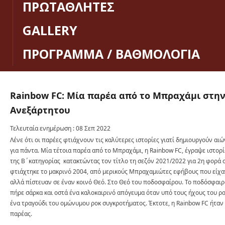
ΠΡΩΤΑΘΛΗΤΕΣ
GALLERY
ΠΡΟΓΡΑΜΜΑ / ΒΑΘΜΟΛΟΓΙΑ
Rainbow
FC:
Μία
παρέα
από
το
Μπραχάμι
στη
Ανεξάρτητου
Τελευταία ενημέρωση : 08 Σεπ 2022
Λένε ότι οι παρέες φτιάχνουν τις καλύτερες ιστορίες γιατί δημιουργούν α
για πάντα. Μία τέτοια παρέα από το Μπραχάμι, η Rainbow FC, έγραψε ιστο
της Β΄κατηγορίας κατακτώντας τον τίτλο τη σεζόν 2021/2022 για 2η φορά σ
φτιάχτηκε το μακρινό 2004, από μερικούς Μπραχαμιώτες εφήβους που είχα
αλλά πίστευαν σε έναν κοινό Θεό. Στο Θεό του ποδοσφαίρου. Το ποδόσφαιρ
πήρε σάρκα και οστά ένα καλοκαιρινό απόγευμα όταν υπό τους ήχους του 
ένα τραγούδι του ομώνυμου ροκ συγκροτήματος. Έκτοτε, η Rainbow FC ήταν 
παρέας.