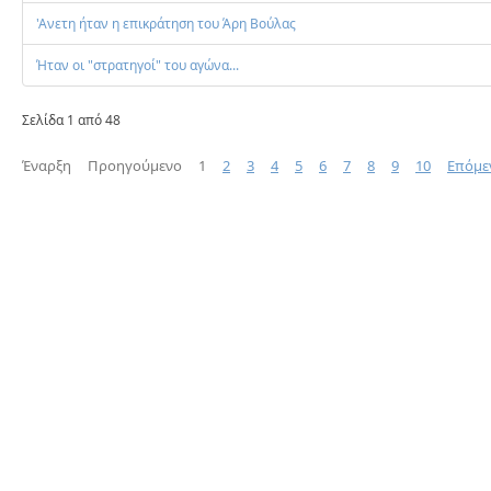
'Ανετη ήταν η επικράτηση του Άρη Βούλας
Ήταν οι "στρατηγοί" του αγώνα...
Σελίδα 1 από 48
Έναρξη
Προηγούμενο
1
2
3
4
5
6
7
8
9
10
Επόμε