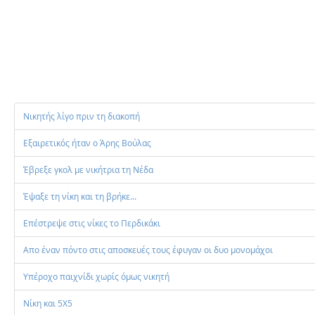
αντίποδα οι φιλ
ένα τέρμα, σών
Τελευταία ενημέρω
Νικητής λίγο πριν τη διακοπή
Εξαιρετικός ήταν ο Άρης Βούλας
Έβρεξε γκολ με νικήτρια τη Νέδα
Έψαξε τη νίκη και τη βρήκε...
Επέστρεψε στις νίκες το Περδικάκι
Απο έναν πόντο στις αποσκευές τους έφυγαν οι δυο μονομάχοι
Υπέροχο παιχνίδι χωρίς όμως νικητή
Νίκη και 5Χ5