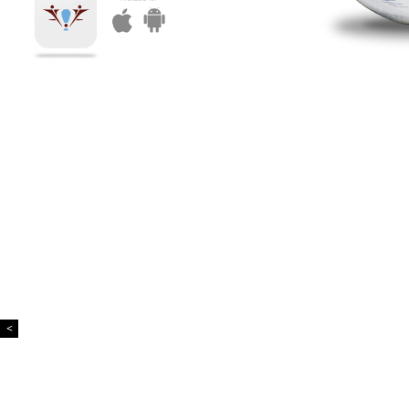
Κυπελλούχος ο
Απόλλωνας
<
Rainbow FC: Μία
παρέα από το