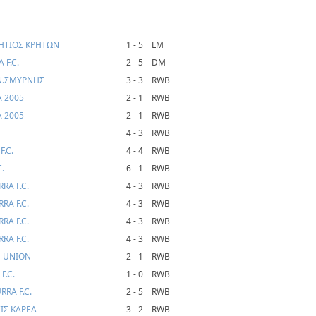
ΡΗΤΙΟΣ ΚΡΗΤΩΝ
1 - 5
LM
 F.C.
2 - 5
DM
 Ν.ΣΜΥΡΝΗΣ
3 - 3
RWB
Α 2005
2 - 1
RWB
Α 2005
2 - 1
RWB
4 - 3
RWB
.C.
4 - 4
RWB
.
6 - 1
RWB
RA F.C.
4 - 3
RWB
RA F.C.
4 - 3
RWB
RA F.C.
4 - 3
RWB
RA F.C.
4 - 3
RWB
H UNION
2 - 1
RWB
F.C.
1 - 0
RWB
RA F.C.
2 - 5
RWB
ΙΣ ΚΑΡΕΑ
3 - 2
RWB