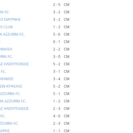
2 - 5
CM
 F.C.
3 - 2
CM
ΑΜΟ ΣΜΥΡΝΗΣ
3 - 2
CM
DS CLUB
1 - 2
CM
 AZZURRA F.C.
5 - 6
CM
Σ
0 - 1
CM
ΓΕΝΝΗΣΗ
2 - 2
CM
RA F.C.
3 - 0
CM
ΡΑΣ ΗΛΙΟΥΠΟΛΕΩΣ
5 - 2
CM
F.C.
3 - 1
CM
ΛΛΗΝΙΟΣ
3 - 4
CM
ΛΛΩΝ ΚΥΨΕΛΗΣ
5 - 2
CM
ZZURRA F.C.
5 - 1
CM
A AZZURRA F.C.
1 - 2
CM
ΡΑΣ ΗΛΙΟΥΠΟΛΕΩΣ
2 - 3
CM
.C.
4 - 0
CM
ZURRA F.C.
2 - 3
CM
 ΒΑΡΗΣ
1 - 1
CM