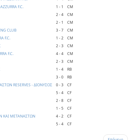
AZZURRA F.C.
1 - 1
CM
2 - 4
CM
2 - 1
CM
TING CLUB
3 - 7
CM
A F.C.
1 - 2
CM
Σ
2 - 3
CM
RA F.C.
4 - 4
CM
2 - 3
CM
Σ
1 - 4
RB
3 - 0
RB
ΑΣΤΩΝ RESERVES - ΔΙΟΝΥΣΟΣ
0 - 3
CF
5 - 4
CF
2 - 8
CF
1 - 5
CF
ΩΝ ΚΑΙ ΜΕΤΑΝΑΣΤΩΝ
4 - 2
CF
5 - 4
CF
Επόμενο