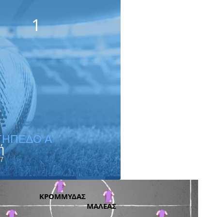
1
ΓΗΠΕΔΟ A'
ή
7