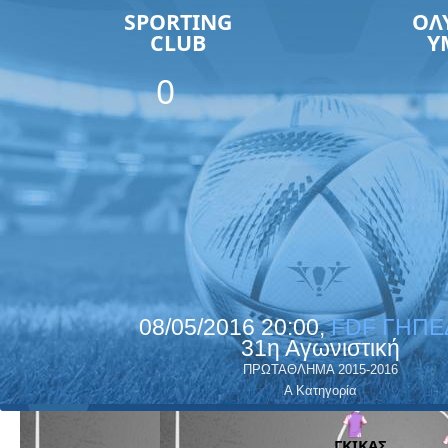
SPORTING
ΟΛ
CLUB
Υ
0
08/05/2016 20:00,
FDF ΓΗΠΕ
31η Αγωνιστική
ΠΡΩΤΑΘΛΗΜΑ 2015-2016
Α Κατηγορία