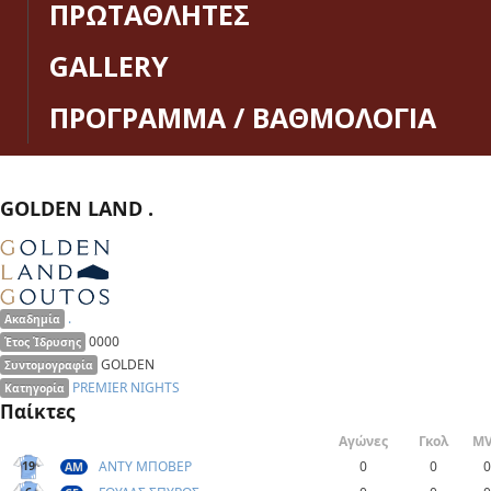
ΠΡΩΤΑΘΛΗΤΕΣ
GALLERY
ΠΡΟΓΡΑΜΜΑ / ΒΑΘΜΟΛΟΓΙΑ
GOLDEN LAND .
.
Ακαδημία
0000
Έτος Ίδρυσης
GOLDEN
Συντομογραφία
PREMIER NIGHTS
Κατηγορία
Παίκτες
Αγώνες
Γκολ
M
ΑΝΤΥ ΜΠΟΒΕΡ
0
0
0
19
AM