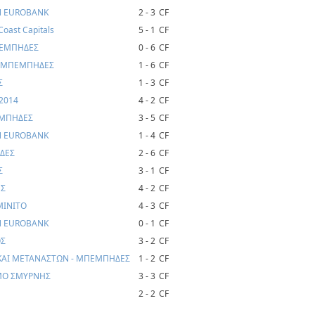
N EUROBANK
2 - 3
CF
oast Capitals
5 - 1
CF
ΠΕΜΠΗΔΕΣ
0 - 6
CF
- ΜΠΕΜΠΗΔΕΣ
1 - 6
CF
Σ
1 - 3
CF
2014
4 - 2
CF
ΕΜΠΗΔΕΣ
3 - 5
CF
N EUROBANK
1 - 4
CF
ΗΔΕΣ
2 - 6
CF
Σ
3 - 1
CF
ΕΣ
4 - 2
CF
MINITO
4 - 3
CF
N EUROBANK
0 - 1
CF
ΟΣ
3 - 2
CF
ΚΑΙ ΜΕΤΑΝΑΣΤΩΝ - ΜΠΕΜΠΗΔΕΣ
1 - 2
CF
ΜΟ ΣΜΥΡΝΗΣ
3 - 3
CF
2 - 2
CF