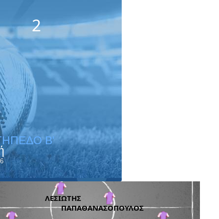
2
ΓΗΠΕΔΟ B'
ή
6